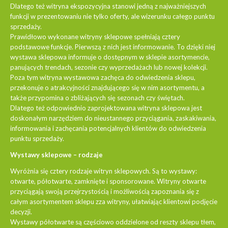
Dlatego też witryna ekspozycyjna stanowi jedną z najważniejszych
funkcji w prezentowaniu nie tylko oferty, ale wizerunku całego punktu
sprzedaży.
Prawidłowo wykonane witryny sklepowe spełniają cztery
podstawowe funkcje. Pierwszą z nich jest informowanie. To dzięki niej
wystawa sklepowa informuje o dostępnym w sklepie asortymencie,
panujących trendach, sezonie czy wyprzedażach lub nowej kolekcji.
Poza tym witryna wystawowa zachęca do odwiedzenia sklepu,
przekonuje o atrakcyjności znajdującego się w nim asortymentu, a
także przypomina o zbliżających się sezonach czy świętach.
Dlatego też odpowiednio zaprojektowana witryna sklepowa jest
doskonałym narzędziem do nieustannego przyciągania, zaskakiwania,
informowania i zachęcania potencjalnych klientów do odwiedzenia
punktu sprzedaży.
Wystawy sklepowe – rodzaje
Wyróżnia się cztery rodzaje witryn sklepowych. Są to wystawy:
otwarte, półotwarte, zamknięte i sponsorowane. Witryny otwarte
przyciągają swoją przejrzystością i możliwością zapoznania się z
całym asortymentem sklepu zza witryny, ułatwiając klientowi podjęcie
decyzji.
Wystawy półotwarte są częściowo oddzielone od reszty sklepu tłem,